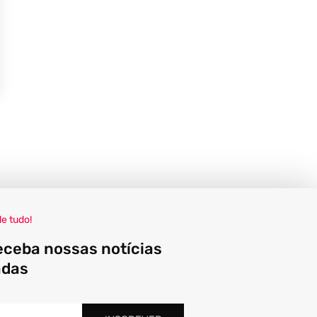
de tudo!
eceba nossas notícias
adas