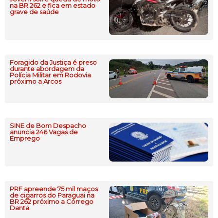
na BR 262 e fica em estado
grave de saúde
Foragido da Justiça é preso
durante abordagem da
Polícia Militar em Rodovia
próximo a Arcos
SINE de Bom Despacho
anuncia 246 Vagas de
Emprego
PRF apreende 75 mil maços
de cigarros do Paraguai na
BR 262 próximo a Córrego
Danta