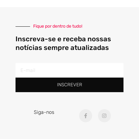
Fique por dentro de tudo!
Inscreva-se e receba nossas
notícias sempre atualizadas
E-
mail
INSCREVER
F
I
Siga-nos
a
n
c
s
e
t
b
a
o
g