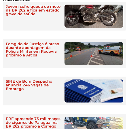
Jovem sofre queda de moto
na BR 262 e fica em estado
grave de saúde
Foragido da Justiça é preso
durante abordagem da
Polícia Militar em Rodovia
próximo a Arcos
SINE de Bom Despacho
anuncia 246 Vagas de
Emprego
PRF apreende 75 mil maços
de cigarros do Paraguai na
BR 262 próximo a Córrego