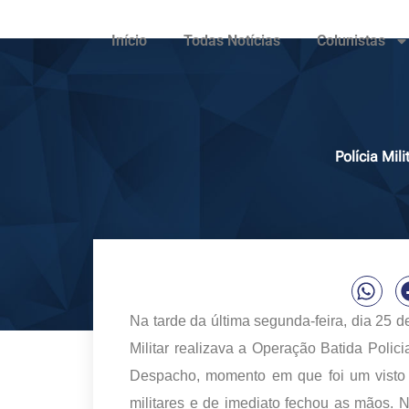
Início
Todas Notícias
Colunistas
Polícia Mi
Na tarde da última segunda-feira, dia 25 d
Militar realizava a Operação Batida Poli
Despacho, momento em que foi um visto 
militares e de imediato fechou as mãos.