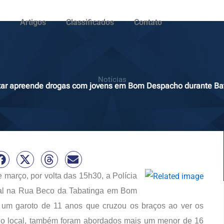
Artigos
Classificados
Contato
Notícias
litar apreende drogas com jovens em Bom Despacho durante Bati
e março, por volta das 15h30, a Polícia
cial na Rua Beco da Tabatinga em Bom
um garoto de 11 anos que cruzou os braços ao ver os
 No local, também foram abordados mais um menor de 16