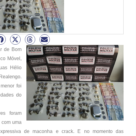
tar de Bom
ico Móvel,
uas Hélio
Realengo.
 menor foi
idades do
es foram
a com uma
expressiva de maconha e crack. E no momento das