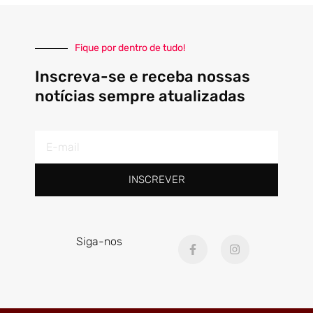
Fique por dentro de tudo!
Inscreva-se e receba nossas
notícias sempre atualizadas
E-
mail
INSCREVER
F
I
Siga-nos
a
n
c
s
e
t
b
a
o
g
o
r