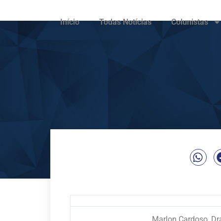
Início
Todas Notícias
Colunistas
Marlon Cardoso, Dra