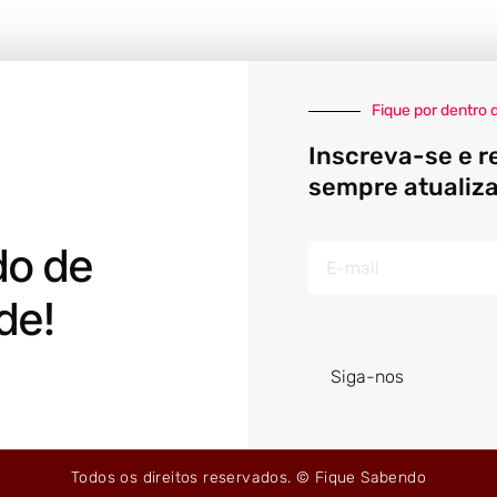
Fique por dentro 
Inscreva-se e r
sempre atualiz
do de
E-
mail
de!
Siga-nos
Todos os direitos reservados. © Fique Sabendo