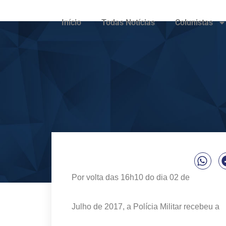
Início
Todas Notícias
Colunistas
Por volta das
16h10 do dia 02 de
Julho de 2017, a Polícia Militar
recebeu a