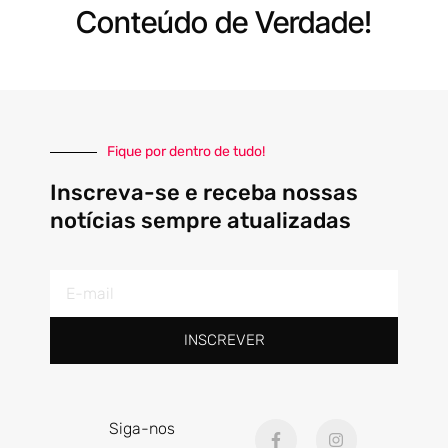
Conteúdo de Verdade!
Fique por dentro de tudo!
Inscreva-se e receba nossas
notícias sempre atualizadas
E-
mail
INSCREVER
F
I
Siga-nos
a
n