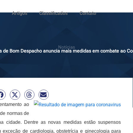
Artigos
Classificados
Contato
Notícias
ra de Bom Despacho anuncia mais medidas em combate ao Co
rentamento ao
 de normas de
na cidade. Dentre as novas medidas estão suspensos
 exceção de cardiologia, obstetrícia e ginecologia para