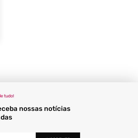
de tudo!
eceba nossas notícias
adas