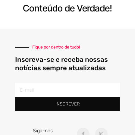
Conteúdo de Verdade!
Fique por dentro de tudo!
Inscreva-se e receba nossas
notícias sempre atualizadas
E-
mail
INSCREVER
F
I
Siga-nos
a
n