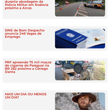
durante abordagem da
Polícia Militar em Rodovia
próximo a Arcos
SINE de Bom Despacho
anuncia 246 Vagas de
Emprego
PRF apreende 75 mil maços
de cigarros do Paraguai na
BR 262 próximo a Córrego
Danta
MAIS UM DIA OU MENOS
UM DIA?