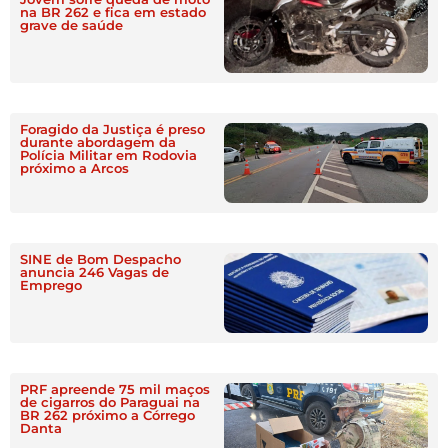
na BR 262 e fica em estado
grave de saúde
Foragido da Justiça é preso
durante abordagem da
Polícia Militar em Rodovia
próximo a Arcos
SINE de Bom Despacho
anuncia 246 Vagas de
Emprego
PRF apreende 75 mil maços
de cigarros do Paraguai na
BR 262 próximo a Córrego
Danta