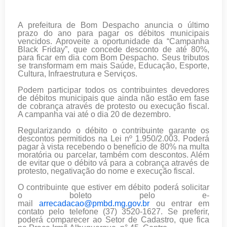
A prefeitura de Bom Despacho anuncia o último
prazo do ano para pagar os débitos municipais
vencidos. Aproveite a oportunidade da “Campanha
Black Friday”, que concede desconto de até 80%,
para ficar em dia com Bom Despacho. Seus tributos
se transformam em mais Saúde, Educação, Esporte,
Cultura, Infraestrutura e Serviços.
Podem participar todos os contribuintes devedores
de débitos municipais que ainda não estão em fase
de cobrança através de protesto ou execução fiscal.
A campanha vai até o dia 20 de dezembro.
Regularizando o débito o contribuinte garante os
descontos permitidos na Lei nº 1.950/2.003. Poderá
pagar à vista recebendo o benefício de 80% na multa
moratória ou parcelar, também com descontos. Além
de evitar que o débito vá para a cobrança através de
protesto, negativação do nome e execução fiscal.
O contribuinte que estiver em débito poderá solicitar
o boleto pelo e-
mail
arrecadacao@pmbd.mg.gov.br
ou entrar em
contato pelo telefone (37) 3520-1627. Se preferir,
poderá comparecer ao Setor de Cadastro, que fica