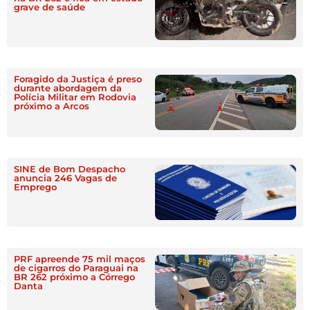
grave de saúde
Foragido da Justiça é preso
durante abordagem da
Polícia Militar em Rodovia
próximo a Arcos
SINE de Bom Despacho
anuncia 246 Vagas de
Emprego
PRF apreende 75 mil maços
de cigarros do Paraguai na
BR 262 próximo a Córrego
Danta