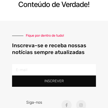
Conteúdo de Verdade!
Fique por dentro de tudo!
Inscreva-se e receba nossas
notícias sempre atualizadas
E-
mail
INSCREVER
F
I
Siga-nos
a
n