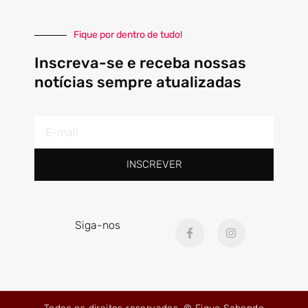
Fique por dentro de tudo!
Inscreva-se e receba nossas
notícias sempre atualizadas
E-
mail
INSCREVER
F
I
Siga-nos
a
n
c
s
e
t
b
a
o
g
o
r
k
a