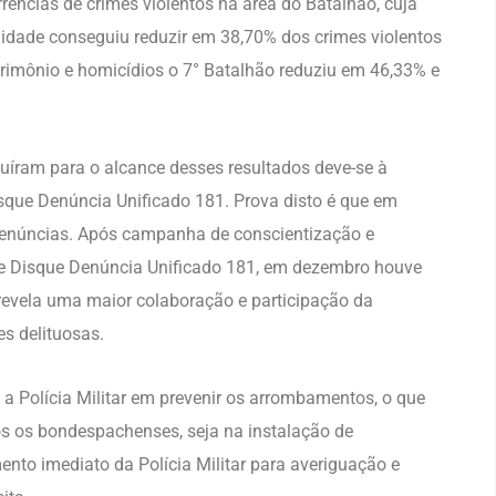
ências de crimes violentos na área do Batalhão, cuja
idade conseguiu reduzir em 38,70% dos crimes violentos
trimônio e homicídios o 7° Batalhão reduziu em 46,33% e
uíram para o alcance desses resultados deve-se à
sque Denúncia Unificado 181. Prova disto é que em
denúncias. Após campanha de conscientização e
bre Disque Denúncia Unificado 181, em dezembro houve
evela uma maior colaboração e participação da
s delituosas.
 Polícia Militar em prevenir os arrombamentos, o que
os os bondespachenses, seja na instalação de
ento imediato da Polícia Militar para averiguação e