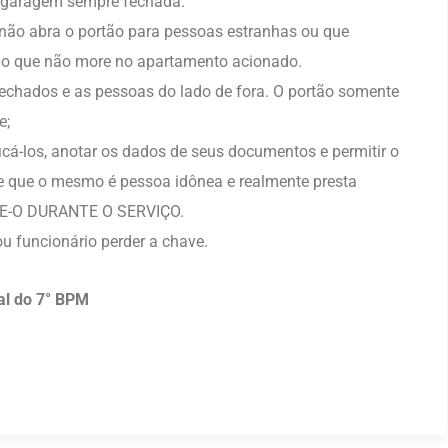
a garagem sempre fechada.
 não abra o portão para pessoas estranhas ou que
io que não more no apartamento acionado.
fechados e as pessoas do lado de fora. O portão somente
e;
ificá-los, anotar os dados de seus documentos e permitir o
e que o mesmo é pessoa idônea e realmente presta
HE-O DURANTE O SERVIÇO.
u funcionário perder a chave.
al do 7° BPM