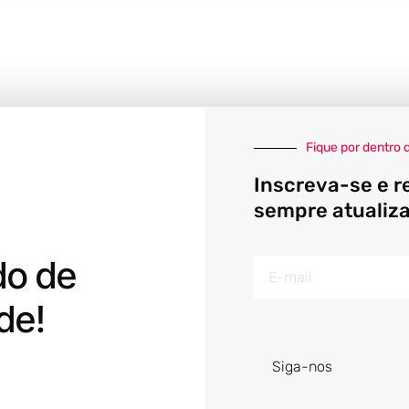
Fique por dentro 
Inscreva-se e r
sempre atualiz
do de
E-
mail
de!
Siga-nos