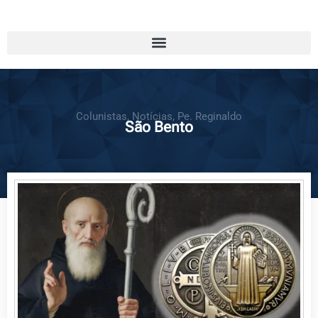
Colunistas
,
Notícias
,
Pe. Reginaldo
São Bento