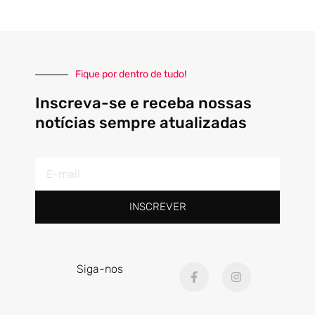
Fique por dentro de tudo!
Inscreva-se e receba nossas
notícias sempre atualizadas
E-
mail
INSCREVER
F
I
Siga-nos
a
n
c
s
e
t
b
a