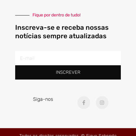
Fique por dentro de tudo!
Inscreva-se e receba nossas
notícias sempre atualizadas
E-
mail
INSCREVER
F
I
Siga-nos
a
n
c
s
e
t
b
a
o
g
o
r
k
a
Todos os direitos reservados. © Fique Sabendo