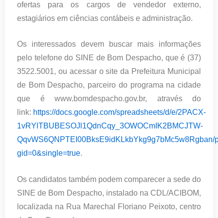
ofertas para os cargos de vendedor externo,
estagiários em ciências contábeis e administração.
Os interessados devem buscar mais informações
pelo telefone do SINE de Bom Despacho, que é (37)
3522.5001, ou acessar o site da Prefeitura Municipal
de Bom Despacho, parceiro do programa na cidade
que é www.bomdespacho.gov.br, através do
link:
https://docs.google.com/spreadsheets/d/e/2PACX-
1vRYlTBUBESOJl1QdnCqy_3OWOCmIK2BMCJTW-
QqvWS6QNPTEI00BksE9idKLkbYkg9g7bMc5w8Rgban/p
gid=0&single=true
.
Os candidatos também podem comparecer a sede do
SINE de Bom Despacho, instalado na CDL/ACIBOM,
localizada na Rua Marechal Floriano Peixoto, centro