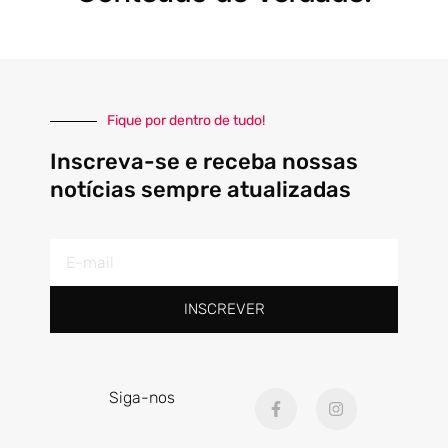
Fique por dentro de tudo!
Inscreva-se e receba nossas
notícias sempre atualizadas
E-
mail
INSCREVER
F
I
Siga-nos
a
n
c
s
e
t