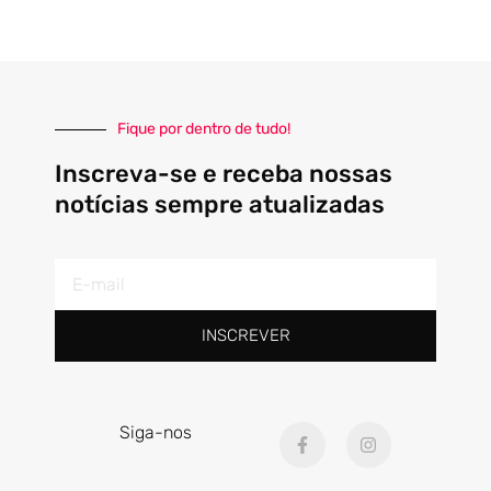
Fique por dentro de tudo!
Inscreva-se e receba nossas
notícias sempre atualizadas
E-
mail
INSCREVER
F
I
Siga-nos
a
n
c
s
e
t