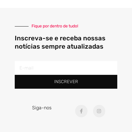
Fique por dentro de tudo!
Inscreva-se e receba nossas
notícias sempre atualizadas
E-
mail
INSCREVER
F
I
Siga-nos
a
n
c
s
e
t
b
a
o
g