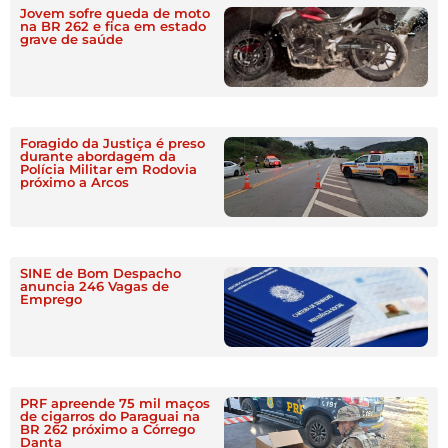
Jovem sofre queda de moto
na BR 262 e fica em estado
grave de saúde
Foragido da Justiça é preso
durante abordagem da
Polícia Militar em Rodovia
próximo a Arcos
SINE de Bom Despacho
anuncia 246 Vagas de
Emprego
PRF apreende 75 mil maços
de cigarros do Paraguai na
BR 262 próximo a Córrego
Danta