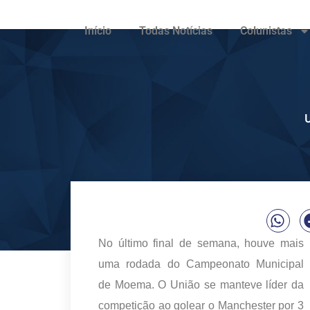
Início
Todas Notícias
Colunistas
U
No último final de semana, houve mais
uma rodada do Campeonato Municipal
de Moema. O União se manteve líder da
competição ao golear o Manchester por 3