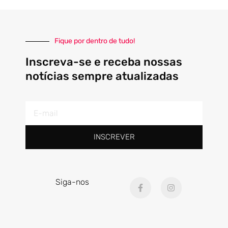
Fique por dentro de tudo!
Inscreva-se e receba nossas
notícias sempre atualizadas
E-
mail
INSCREVER
F
I
Siga-nos
a
n
c
s
e
t
b
a
o
g