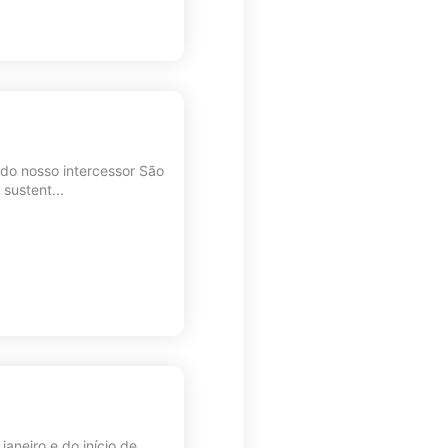
e do nosso intercessor São
sustent...
janeiro e do início de