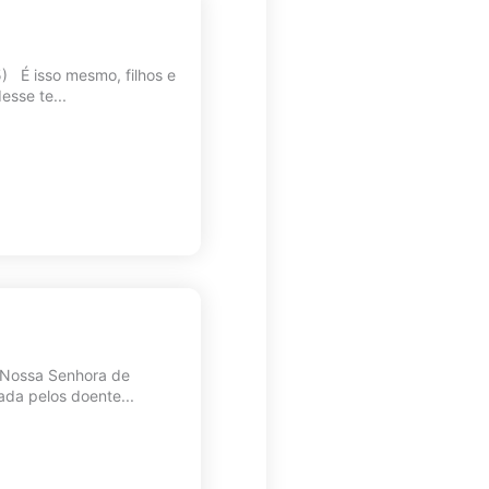
5) É isso mesmo, filhos e
esse te...
e Nossa Senhora de
ada pelos doente...