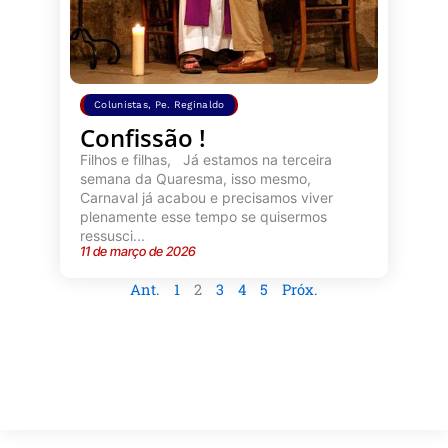
Colunistas
,
Pe. Reginaldo
Confissão !
Filhos e filhas, Já estamos na terceira
semana da Quaresma, isso mesmo,
Carnaval já acabou e precisamos viver
plenamente esse tempo se quisermos
ressusci...
11 de março de 2026
Ant.
1
2
3
4
5
Próx.