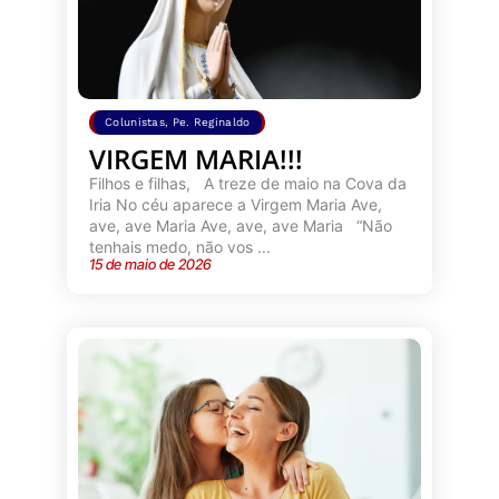
Colunistas
,
Pe. Reginaldo
VIRGEM MARIA!!!
Filhos e filhas, A treze de maio na Cova da
Iria No céu aparece a Virgem Maria Ave,
ave, ave Maria Ave, ave, ave Maria “Não
tenhais medo, não vos ...
15 de maio de 2026