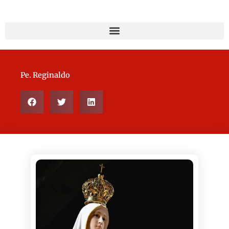
Pe. Reginaldo
Page
Page
Page
Page
Page