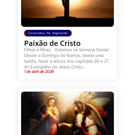
Colunistas
,
Pe. Reginaldo
Paixão de Cristo
Filhos e filhas, Estamos na Semana Santa!
Desde o Domingo de Ramos, deixei uma
tarefa, fazer a leitura dos capítulos 26 e 27
do Evangelho de Jesus Cristo...
1 de abril de 2026