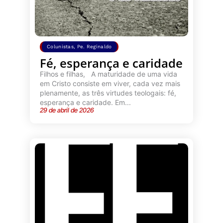
Colunistas
,
Pe. Reginaldo
Fé, esperança e caridade
Filhos e filhas, A maturidade de uma vida
em Cristo consiste em viver, cada vez mais
plenamente, as três virtudes teologais: fé,
esperança e caridade. Em...
29 de abril de 2026