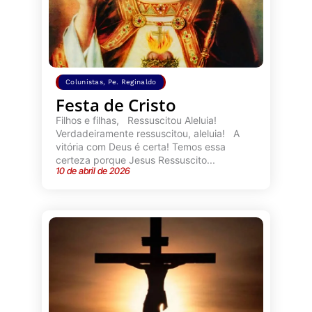
Colunistas
,
Pe. Reginaldo
Festa de Cristo
Filhos e filhas, Ressuscitou Aleluia!
Verdadeiramente ressuscitou, aleluia! A
vitória com Deus é certa! Temos essa
certeza porque Jesus Ressuscito...
10 de abril de 2026