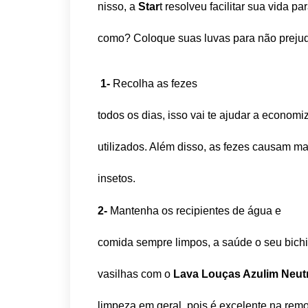
nisso, a
Star
t resolveu facilitar sua vida 
como? Coloque suas luvas para não prejud
1-
Recolha as fezes
todos os dias, isso vai te ajudar a econom
utilizados. Além disso, as fezes causam mau
insetos.
2-
Mantenha os recipientes de água e
comida sempre limpos, a saúde o seu bichi
vasilhas com o
Lava Louças Azulim Neut
limpeza em geral, pois é excelente na remo