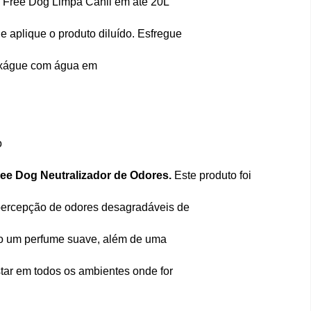
o de Free Dog Limpa Canil em até 20L
e aplique o produto diluído. Esfregue
nxágue com água em
o
ee Dog Neutralizador de Odores.
Este produto foi
 percepção de odores desagradáveis de
do um perfume suave, além de uma
ar em todos os ambientes onde for