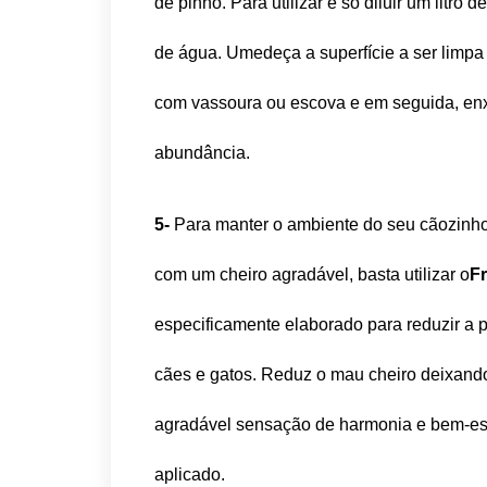
de pinho. Para utilizar é só diluir um litr
de água. Umedeça a superfície a ser limpa 
com vassoura ou escova e em seguida, e
abundância.
5-
Para manter o ambiente do seu cãozinh
com um cheiro agradável, basta utilizar o
Fr
especificamente elaborado para reduzir a
cães e gatos. Reduz o mau cheiro deixan
agradável sensação de harmonia e bem-est
aplicado.