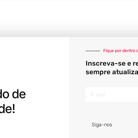
Fique por dentro 
Inscreva-se e r
sempre atualiz
do de
E-
mail
de!
Siga-nos