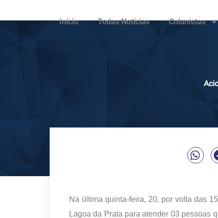
Início
Todas Notícias
Colunistas
Aci
Na última quinta-feira, 20, por volta d
Lagoa da Prata para atender 03 pessoas que