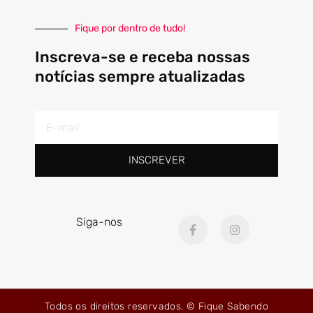
Fique por dentro de tudo!
Inscreva-se e receba nossas
notícias sempre atualizadas
E-
mail
INSCREVER
F
I
Siga-nos
a
n
c
s
e
t
b
a
o
g
o
r
k
a
Todos os direitos reservados. © Fique Sabendo
-
m