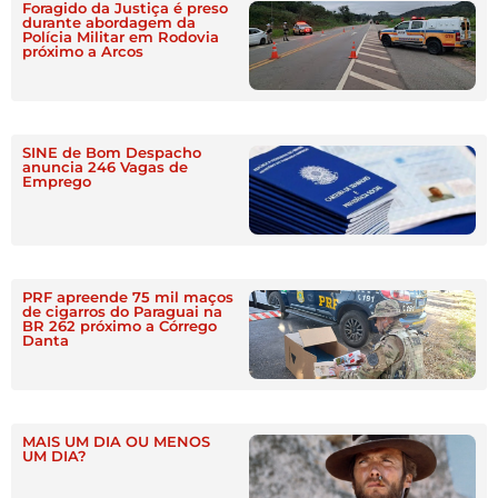
Foragido da Justiça é preso
durante abordagem da
Polícia Militar em Rodovia
próximo a Arcos
SINE de Bom Despacho
anuncia 246 Vagas de
Emprego
PRF apreende 75 mil maços
de cigarros do Paraguai na
BR 262 próximo a Córrego
Danta
MAIS UM DIA OU MENOS
UM DIA?