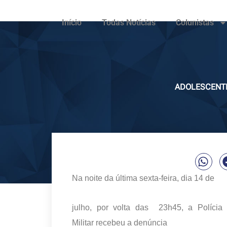
Início
Todas Notícias
Colunistas
ADOLESCENTE
Na noite da última sexta-feira, dia 14 de
julho, por volta das
23h45
,
a Polícia
Militar recebeu a denúncia