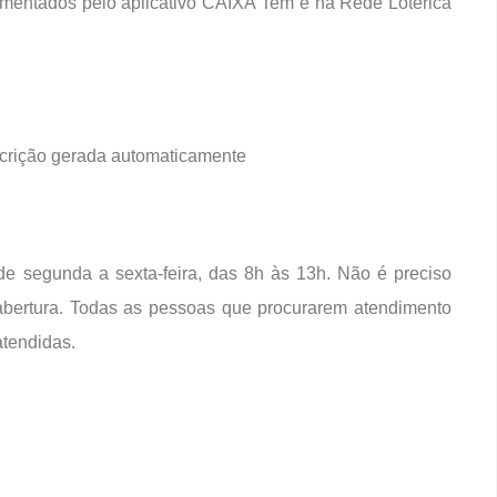
imentados pelo aplicativo CAIXA Tem e na Rede Lotérica
e segunda a sexta-feira, das 8h às 13h. Não é preciso
abertura. Todas as pessoas que procurarem atendimento
atendidas.