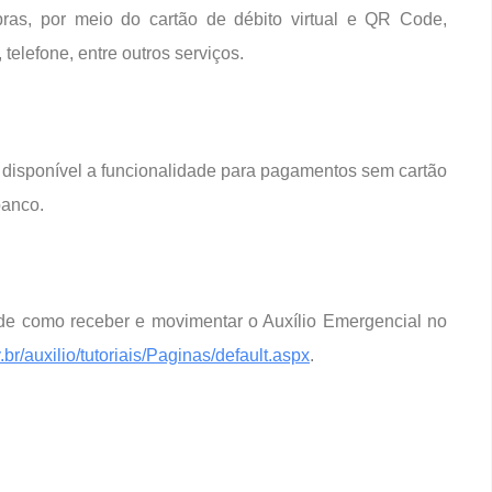
pras, por meio do cartão de débito virtual e QR Code,
telefone, entre outros serviços.
disponível a funcionalidade para pagamentos sem cartão
banco.
s de como receber e movimentar o Auxílio Emergencial no
.br/
auxilio/tutoriais/Paginas/
default.aspx
.