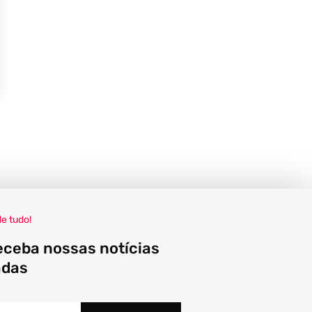
de tudo!
eceba nossas notícias
adas