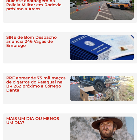
durante abordagem da
Polícia Militar em Rodovia
próximo a Arcos
SINE de Bom Despacho
anuncia 246 Vagas de
Emprego
PRF apreende 75 mil maços
de cigarros do Paraguai na
BR 262 próximo a Córrego
Danta
MAIS UM DIA OU MENOS
UM DIA?