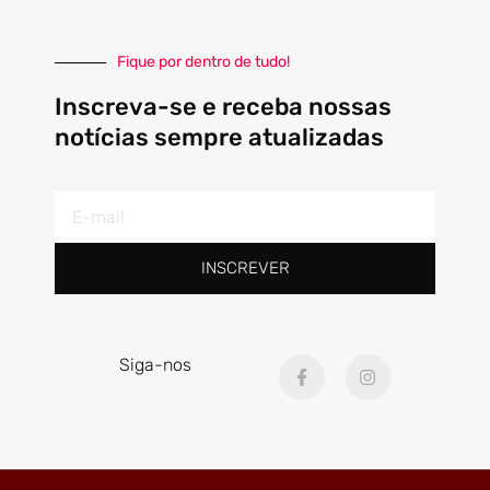
Fique por dentro de tudo!
Inscreva-se e receba nossas
notícias sempre atualizadas
E-
mail
INSCREVER
F
I
Siga-nos
a
n
c
s
e
t
b
a
o
g
o
r
k
a