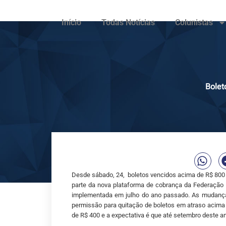
Início
Todas Notícias
Colunistas
Bolet
Desde sábado, 24, boletos vencidos acima de R$ 800
parte da nova plataforma de cobrança da Federação 
implementada em julho do ano passado. As mudanças
permissão para quitação de boletos em atraso acima d
de R$ 400 e a expectativa é que até setembro deste a