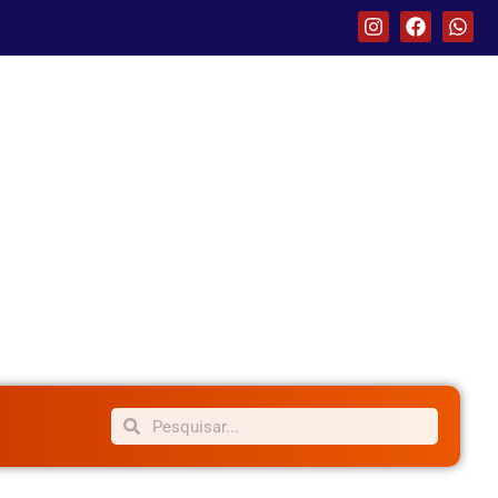
I
F
W
n
a
h
s
c
a
t
e
t
a
b
s
g
o
a
r
o
p
a
k
p
m
Search
Search