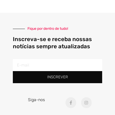
Fique por dentro de tudo!
Inscreva-se e receba nossas
notícias sempre atualizadas
E-
mail
INSCREVER
F
I
Siga-nos
a
n
c
s
e
t