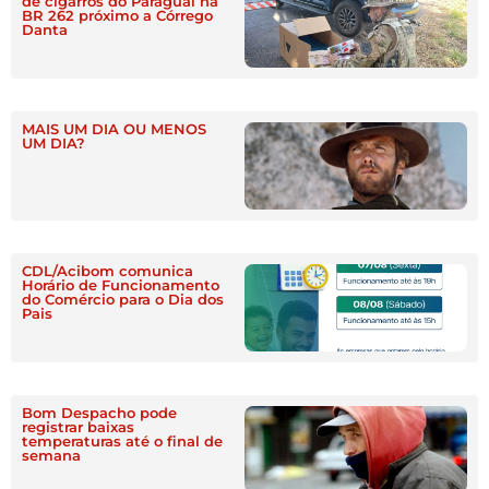
de cigarros do Paraguai na
BR 262 próximo a Córrego
Danta
MAIS UM DIA OU MENOS
UM DIA?
CDL/Acibom comunica
Horário de Funcionamento
do Comércio para o Dia dos
Pais
Bom Despacho pode
registrar baixas
temperaturas até o final de
semana