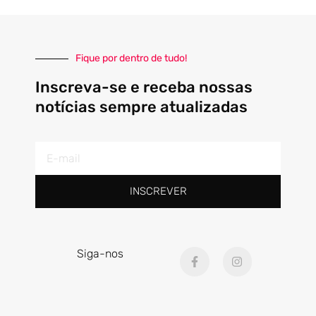
Fique por dentro de tudo!
Inscreva-se e receba nossas
notícias sempre atualizadas
E-
mail
INSCREVER
F
I
Siga-nos
a
n
c
s
e
t
b
a
o
g