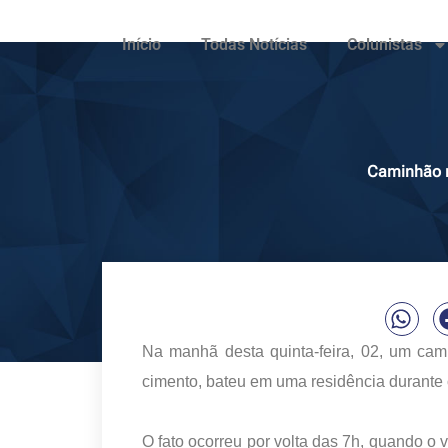
Início
Todas Notícias
Colunistas
Caminhão n
Na manhã desta quinta-feira, 02, um ca
cimento, bateu em uma residência duran
O fato ocorreu por volta das 7h, quando o v