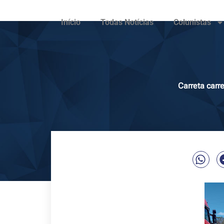
Início
Todas Notícias
Colunistas
Carreta car