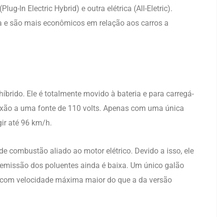
ug-In Electric Hybrid) e outra elétrica (All-Eletric).
 e são mais econômicos em relação aos carros a
híbrido. Ele é totalmente movido à bateria e para carregá-
exão a uma fonte de 110 volts. Apenas com uma única
gir até 96 km/h.
de combustão aliado ao motor elétrico. Devido a isso, ele
a emissão dos poluentes ainda é baixa. Um único galão
s, com velocidade máxima maior do que a da versão