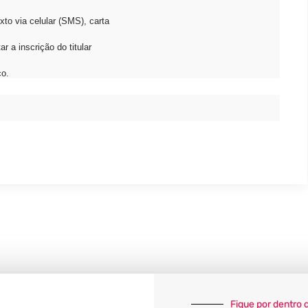
to via celular (SMS), carta
r a inscrição do titular
co.
Fique por dentro 