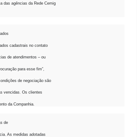
ma das agências da Rede Cemig
zados
dados cadastrais no contato
ias de atendimentos – ou
ocuração para esse fim”,
 condições de negociação são
s vencidas. Os clientes
mento da Companhia.
as de
ncia. As medidas adotadas