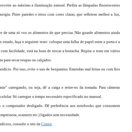
roveite ao máximo a iluminação natural. Prefira as lâmpadas fluorescentes
gia. Pinte paredes e tetos com cores claras, que refletem melhor a luz,
ire de uma só vez os alimentos de que precisa. Não guarde alimentos ainda
 estado, faça o seguinte teste: coloque uma folha de papel entre a porta e a
air com facilidade, está na hora de trocar a borracha. Repita o teste em vários
ira para secar roupas ou calçados.
dício. Por isso, evite o uso de benjamins. Emendas mal feitas ou com fios
r” carregando, ou seja, dê a carga e retire-os da tomada. Para câmeras
 celular. Só carregue o tempo necessário especificado no manual.
 o computador desligado. Dê preferência aos notebooks que consomem
mpressora, scanners etc.) ligados sem necessidade.
rdícios, consulte o site da
Cemig
.