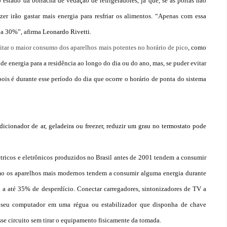
 estado da borracha de vedação de refrigeradores, já que, se as portas não
zer irão gastar mais energia para resfriar os alimentos. “Apenas com essa
 a 30%”, afirma
Leonardo Rivetti.
itar o maior consumo dos aparelhos mais potentes no horário de pico
, como
de energia para a residência ao longo do dia ou do ano, mas, se puder evitar
pois é durante esse período do dia que ocorre o horário de ponta do sistema
dicionador de ar, geladeira ou freezer, reduzir um grau no termostato pode
ricos e eletrônicos produzidos no Brasil antes de 2001 tendem a consumir
o os aparelhos mais modernos tendem a consumir alguma energia durante
a até 35% de desperdício. Conectar carregadores, sintonizadores de TV a
 seu computador em uma régua ou estabilizador que disponha de chave
sse circuito sem tirar o equipamento fisicamente da tomada.