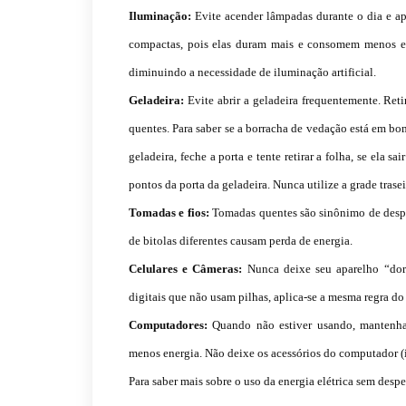
Iluminação:
Evite acender lâmpadas durante o dia e ap
compactas, pois elas duram mais e consomem menos ener
diminuindo a necessidade de iluminação artificial.
Geladeira:
Evite abrir a geladeira frequentemente. Ret
quentes. Para saber se a borracha de vedação está em bom
geladeira, feche a porta e tente retirar a folha, se ela s
pontos da porta da geladeira. Nunca utilize a grade trase
Tomadas e fios:
Tomadas quentes são sinônimo de desper
de bitolas diferentes causam perda de energia.
Celulares e Câmeras:
Nunca deixe seu aparelho “dormi
digitais que não usam pilhas, aplica-se a mesma regra do
Computadores:
Quando não estiver usando, mantenha
menos energia. Não deixe os acessórios do computador (i
Para saber mais sobre o uso da energia elétrica sem despe