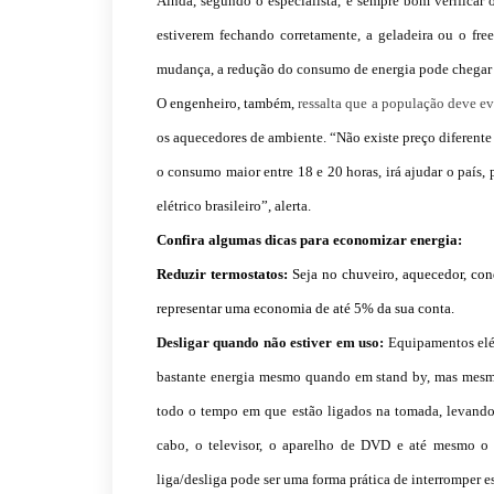
Ainda, segundo o especialista, é sempre bom verificar o
estiverem fechando corretamente, a geladeira ou o free
mudança, a redução do consumo de energia pode chegar
O engenheiro, também,
ressalta que a população deve ev
os aquecedores de ambiente. “Não existe preço diferente 
o consumo maior entre 18 e 20 horas, irá ajudar o país, 
elétrico brasileiro”, alerta.
Confira algumas dicas para economizar energia:
Reduzir termostatos:
Seja no chuveiro, aquecedor, con
representar uma economia de até 5% da sua conta.
Desligar quando não estiver em uso:
Equipamentos elét
bastante energia mesmo quando em stand by, mas mesm
todo o tempo em que estão ligados na tomada, levando 
cabo, o televisor, o aparelho de DVD e até mesmo o
liga/desliga pode ser uma forma prática de interromper e