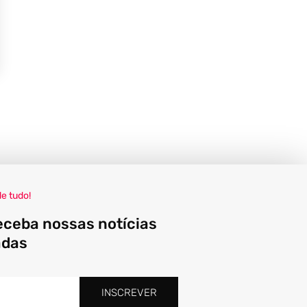
de tudo!
eceba nossas notícias
adas
INSCREVER