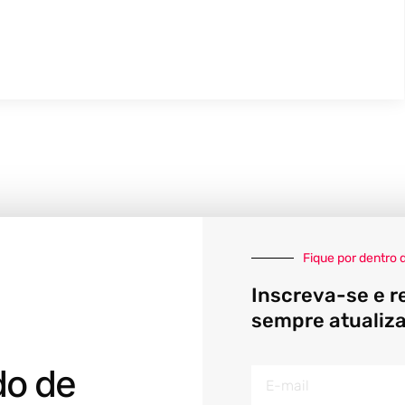
Fique por dentro 
Inscreva-se e r
sempre atualiz
do de
E-
mail