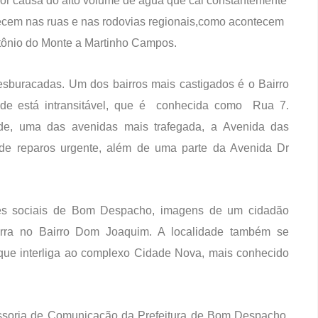
or causa do alto volume de água que cai constantemente
ecem nas ruas e nas rodovias regionais,como acontecem
ntônio do Monte a Martinho Campos.
buracadas. Um dos bairros mais castigados é o Bairro
de está intransitável, que é conhecida como Rua 7.
de, uma das avenidas mais trafegada, a Avenida das
 de reparos urgente, além de uma parte da Avenida Dr
des sociais de Bom Despacho, imagens de um cidadão
rra no Bairro Dom Joaquim. A localidade também se
 que interliga ao complexo Cidade Nova, mais conhecido
ssoria de Comunicação da Prefeitura de Bom Despacho,