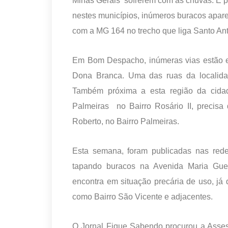
Minas Gerais sofrerem com as chuvas. E p
nestes municípios, inúmeros buracos apar
com a MG 164 no trecho que liga Santo A
Em Bom Despacho, inúmeras vias estão es
Dona Branca. Uma das ruas da localida
Também próxima a esta região da cida
Palmeiras no Bairro Rosário II, precisa
Roberto, no Bairro Palmeiras.
Esta semana, foram publicadas nas re
tapando buracos na Avenida Maria Gue
encontra em situação precária de uso, já
como Bairro São Vicente e adjacentes.
O Jornal Fique Sabendo procurou a Asse