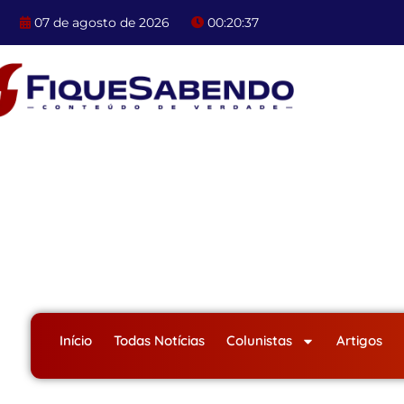
Ir
07 de agosto de 2026
00:20:38
para
o
conteúdo
Início
Todas Notícias
Colunistas
Artigos