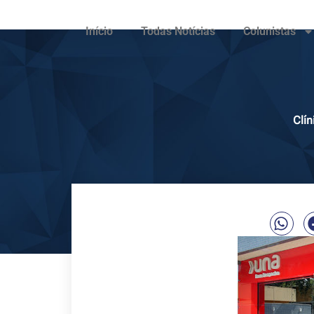
Início
Todas Notícias
Colunistas
Clín