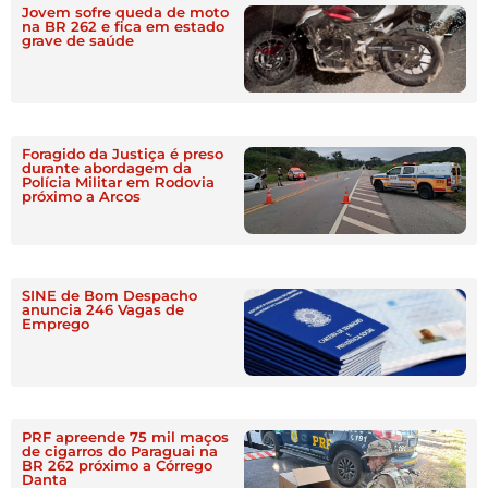
Jovem sofre queda de moto
na BR 262 e fica em estado
grave de saúde
Foragido da Justiça é preso
durante abordagem da
Polícia Militar em Rodovia
próximo a Arcos
SINE de Bom Despacho
anuncia 246 Vagas de
Emprego
PRF apreende 75 mil maços
de cigarros do Paraguai na
BR 262 próximo a Córrego
Danta