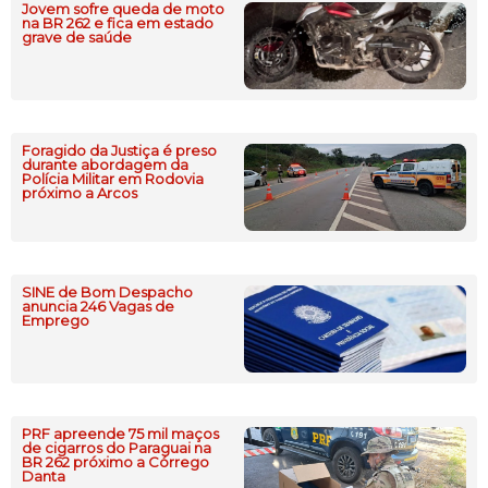
Jovem sofre queda de moto
na BR 262 e fica em estado
grave de saúde
Foragido da Justiça é preso
durante abordagem da
Polícia Militar em Rodovia
próximo a Arcos
SINE de Bom Despacho
anuncia 246 Vagas de
Emprego
PRF apreende 75 mil maços
de cigarros do Paraguai na
BR 262 próximo a Córrego
Danta