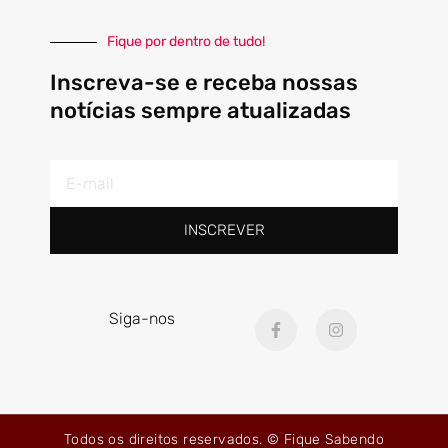
Fique por dentro de tudo!
Inscreva-se e receba nossas
notícias sempre atualizadas
E-
mail
INSCREVER
F
I
Siga-nos
a
n
c
s
e
t
b
a
o
g
o
r
k
a
Todos os direitos reservados. © Fique Sabendo
-
m